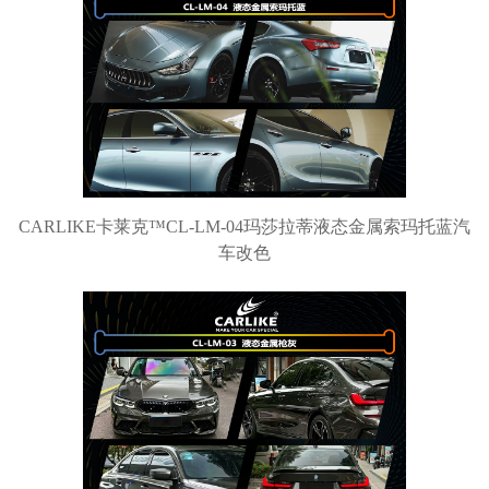
CARLIKE卡莱克™CL-LM-04玛莎拉蒂液态金属索玛托蓝汽
车改色