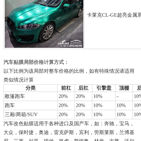
卡莱克CL-GE超亮金属
汽车贴膜局部价格计算方式：
以下比例为该局部对整车价格的比例，如有特殊情况请适用
类似情况计算
分类
前杠
后杠
引擎盖
顶棚
敞篷跑车
20%
20%
10%
–
10
跑车
20%
20%
10%
10%
10
三厢/两箱/SUV
20%
20%
10%
10%
10
汽车改色贴膜适用于各种进口及国产车，如：奔驰，宝马，
大众，保时捷，奥迪，雷克萨斯，宾利，劳斯莱斯，兰博基