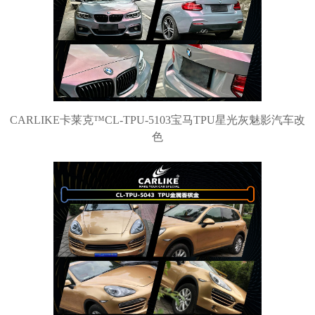
CARLIKE卡莱克™CL-TPU-5103宝马TPU星光灰魅影汽车改
色