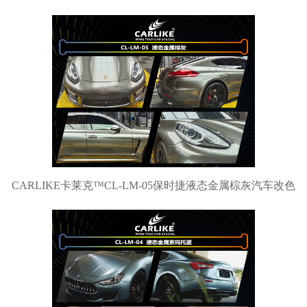
CARLIKE卡莱克™CL-LM-05保时捷液态金属棕灰汽车改色