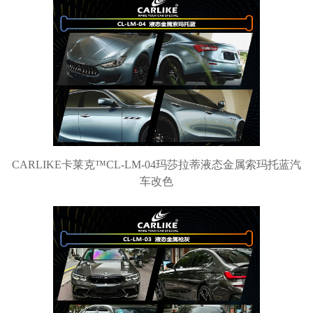
CARLIKE卡莱克™CL-LM-04玛莎拉蒂液态金属索玛托蓝汽
车改色