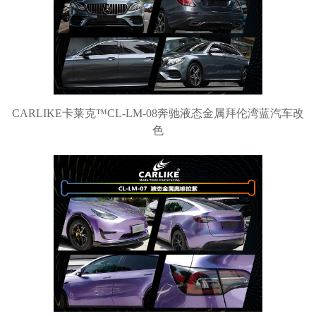
CARLIKE卡莱克™CL-LM-08奔驰液态金属拜伦湾蓝汽车改
色