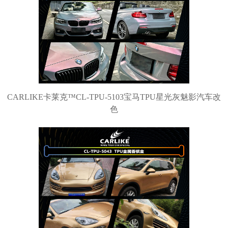
CARLIKE卡莱克™CL-TPU-5103宝马TPU星光灰魅影汽车改
色