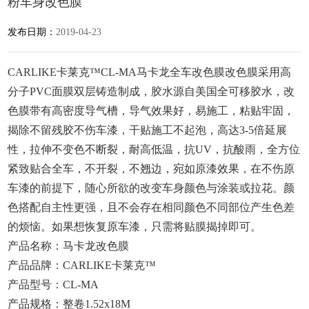
粉车身改色膜
发布日期：
2019-04-23
CARLIKE卡莱克™CL-MA马卡龙全车改色膜改色膜采用高
分子PVC面膜双层铸造制成，胶水源自美国全可移胶水，改
色膜带有高密度导气槽，导气效果好，易施工，粘贴牢固，
揭除不留残胶不伤车漆，干贴施工不起泡，高达3-5倍延展
性，拉伸不变色不断裂，耐高低温，抗UV，抗酸雨，全方位
紧致贴合全车，不开裂，不翘边，宛如原漆效果，在不伤原
车漆的前提下，随心所欲的改变车身颜色与涂装或拉花。颜
色搭配自主性更强，且不会存在相同颜色不同部位产生色差
的烦恼。如果想恢复原车漆，只需将贴膜揭掉即可。
产品名称：马卡龙改色膜
产品品牌：CARLIKE卡莱克™
产品型号：CL-MA
产品规格：整卷1.52x18M