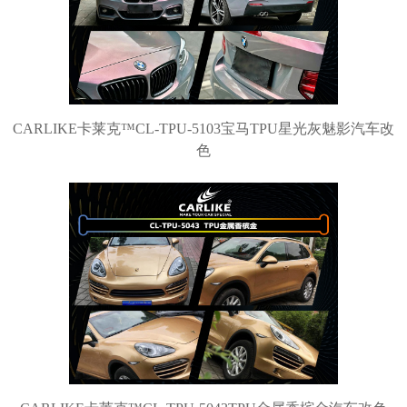
CARLIKE卡莱克™CL-TPU-5103宝马TPU星光灰魅影汽车改
色