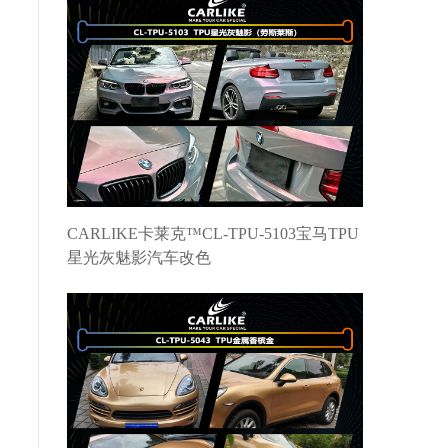
CARLIKE卡莱克™CL-TPU-5103宝马TPU
星光灰魅影汽车改色