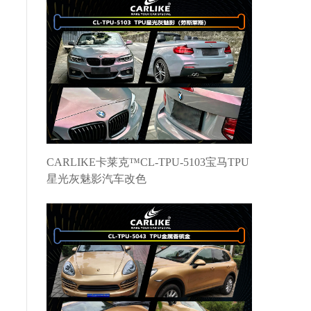
CARLIKE卡莱克™CL-TPU-5103宝马TPU
星光灰魅影汽车改色