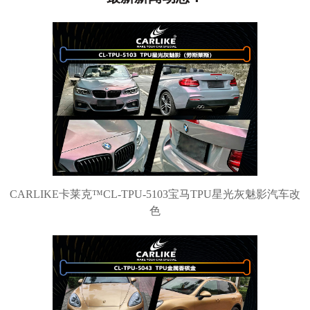
CARLIKE卡莱克™CL-TPU-5103宝马TPU星光灰魅影汽车改
色