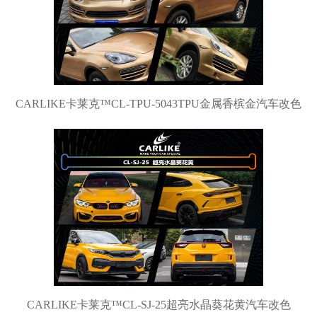
CARLIKE卡莱克™CL-TPU-5043TPU金属香槟金汽车改色
CARLIKE卡莱克™CL-SJ-25超亮水晶葵花黄汽车改色