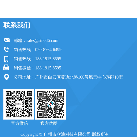
联系我们
邮箱：
sales@sino86.com
销售热线：020-8764 6499
销售热线：188 1915 8595
销售微信：188 1915 8595
公司地址：广州市白云区黄边北路160号愿景中心7楼710室
官方微信 官方优酷
Copyright © 广州市欣浪科技有限公司 版权所有