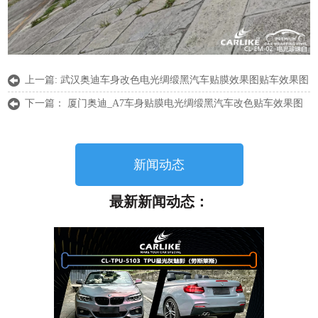
上一篇:
武汉奥迪车身改色电光绸缎黑汽车贴膜效果图贴车效果图
下一篇：
厦门奥迪_A7车身贴膜电光绸缎黑汽车改色贴车效果图
新闻动态
最新新闻动态：