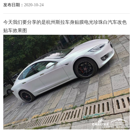
发布日期：
2020-10-24
今天我们要分享的是杭州斯拉车身贴膜电光珍珠白汽车改色
贴车效果图