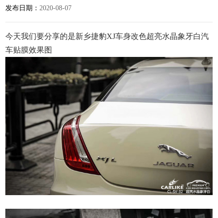
发布日期：
2020-08-07
今天我们要分享的是新乡捷豹XJ车身改色超亮水晶象牙白汽
车贴膜效果图