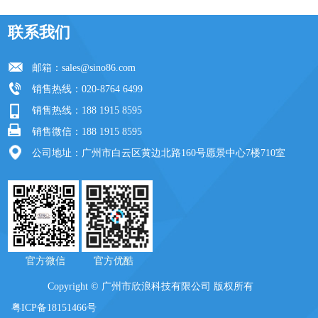
联系我们
邮箱：
sales@sino86.com
销售热线：020-8764 6499
销售热线：188 1915 8595
销售微信：188 1915 8595
公司地址：广州市白云区黄边北路160号愿景中心7楼710室
官方微信 官方优酷
Copyright © 广州市欣浪科技有限公司 版权所有
粤ICP备18151466号