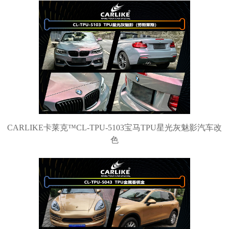
CARLIKE卡莱克™CL-TPU-5103宝马TPU星光灰魅影汽车改
色