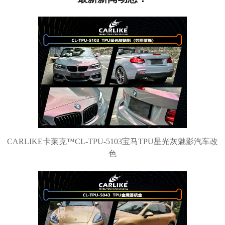
CARLIKE卡莱克™CL-TPU-5103宝马TPU星光灰魅影汽车改
色