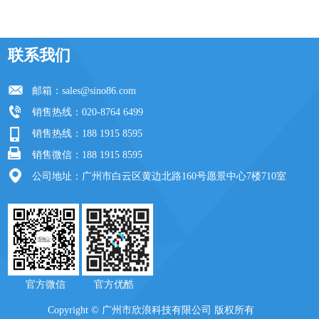
联系我们
邮箱：
sales@sino86.com
销售热线：020-8764 6499
销售热线：188 1915 8595
销售微信：188 1915 8595
公司地址：广州市白云区黄边北路160号愿景中心7楼710室
官方微信 官方优酷
Copyright © 广州市欣浪科技有限公司 版权所有