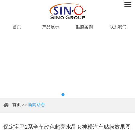
首页
产品展示
贴膜案例
联系我们
首页
>>
新闻动态
保定宝马2系全车改色超亮水晶女神粉汽车贴膜效果图