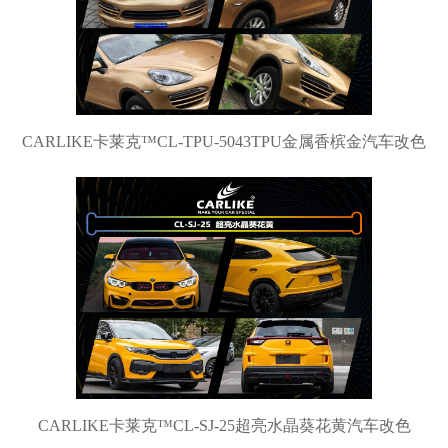
CARLIKE卡莱克™CL-TPU-5043TPU金属香槟金汽车改色
CARLIKE卡莱克™CL-SJ-25超亮水晶葵花黄汽车改色