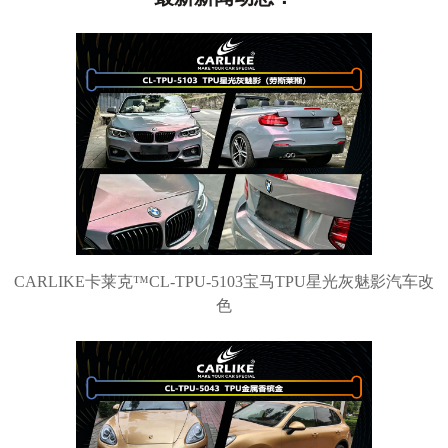
CARLIKE卡莱克™CL-TPU-5103宝马TPU星光灰魅影汽车改
色