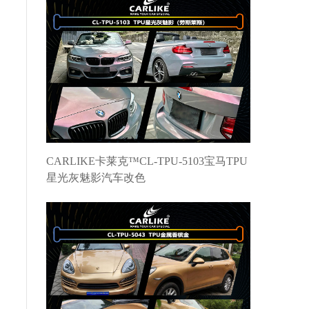
CARLIKE卡莱克™CL-TPU-5103宝马TPU
星光灰魅影汽车改色