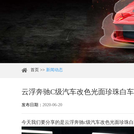
首页
>>
新闻动态
云浮奔驰C级汽车改色光面珍珠白
发布日期：
2020-06-20
今天我们要分享的是云浮奔驰c级汽车改色光面珍珠