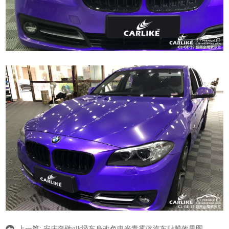
上一篇:
安庆奔驰glk级车身改色电光青雾蓝汽车贴膜效果图