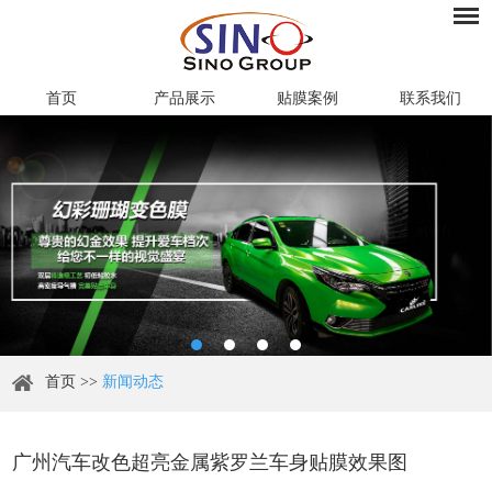
首页
产品展示
贴膜案例
联系我们
首页
>>
新闻动态
广州汽车改色超亮金属紫罗兰车身贴膜效果图