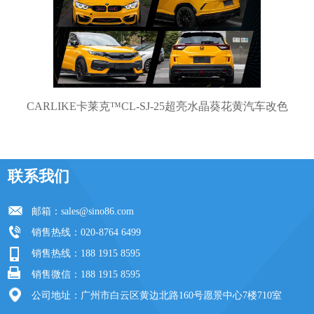
CARLIKE卡莱克™CL-SJ-25超亮水晶葵花黄汽车改色
联系我们
邮箱：
sales@sino86.com
销售热线：020-8764 6499
销售热线：188 1915 8595
销售微信：188 1915 8595
公司地址：广州市白云区黄边北路160号愿景中心7楼710室