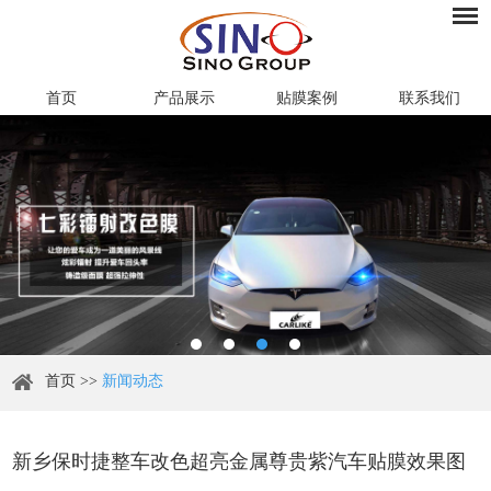
首页
产品展示
贴膜案例
联系我们
首页
>>
新闻动态
新乡保时捷整车改色超亮金属尊贵紫汽车贴膜效果图