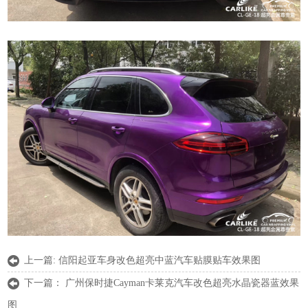
上一篇:
信阳起亚车身改色超亮中蓝汽车贴膜贴车效果图
下一篇：
广州保时捷Cayman卡莱克汽车改色超亮水晶瓷器蓝效果
图