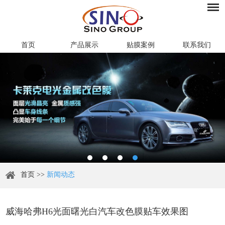
首页
产品展示
贴膜案例
联系我们
首页
>>
新闻动态
威海哈弗H6光面曙光白汽车改色膜贴车效果图