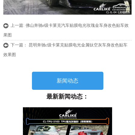
上一篇:
佛山奔驰e级卡莱克汽车贴膜电光玫瑰金车身改色贴车效
果图
下一篇：
昆明奔驰c级卡莱克贴膜电光金属钛空灰车身改色贴车
效果图
新闻动态
最新新闻动态：