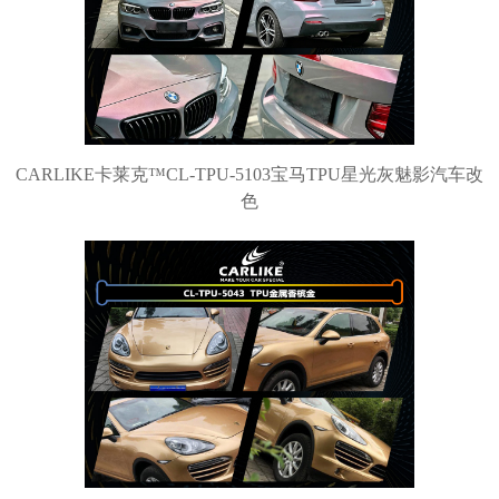
CARLIKE卡莱克™CL-TPU-5103宝马TPU星光灰魅影汽车改
色