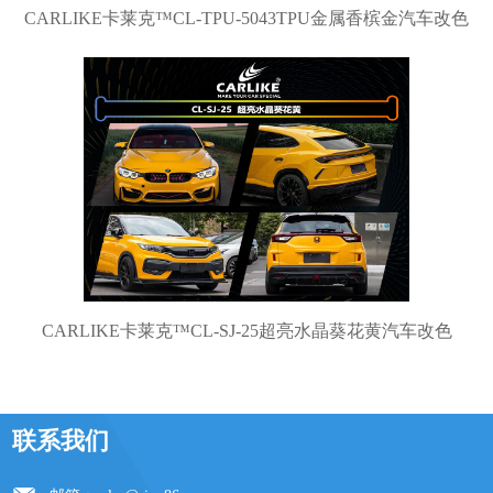
CARLIKE卡莱克™CL-TPU-5043TPU金属香槟金汽车改色
CARLIKE卡莱克™CL-SJ-25超亮水晶葵花黄汽车改色
联系我们