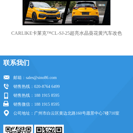
CARLIKE卡莱克™CL-SJ-25超亮水晶葵花黄汽车改色
联系我们
邮箱：
sales@sino86.com
销售热线：020-8764 6499
销售热线：188 1915 8595
销售微信：188 1915 8595
公司地址：广州市白云区黄边北路160号愿景中心7楼710室