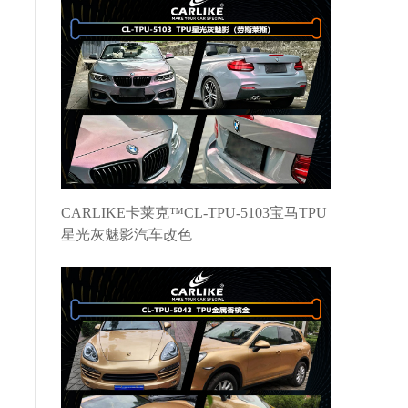
CARLIKE卡莱克™CL-TPU-5103宝马TPU
星光灰魅影汽车改色