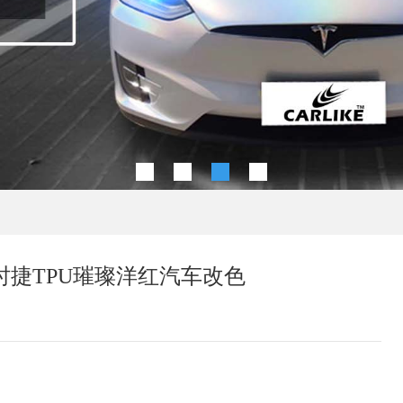
20保时捷TPU璀璨洋红汽车改色