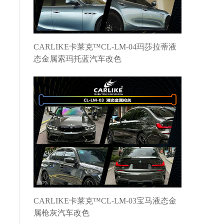
CARLIKE卡莱克™CL-LM-04玛莎拉蒂液
态金属索玛托蓝汽车改色
CARLIKE卡莱克™CL-LM-03宝马液态金
属枪灰汽车改色