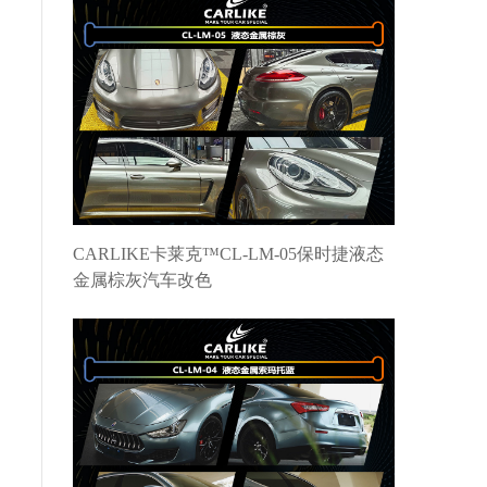
CARLIKE卡莱克™CL-LM-05保时捷液态
金属棕灰汽车改色