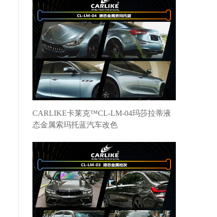
CARLIKE卡莱克™CL-LM-04玛莎拉蒂液
态金属索玛托蓝汽车改色