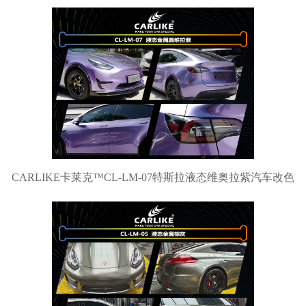
CARLIKE卡莱克™CL-LM-07特斯拉液态维奥拉紫汽车改色