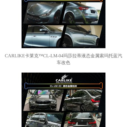
CARLIKE卡莱克™CL-LM-04玛莎拉蒂液态金属索玛托蓝汽
车改色