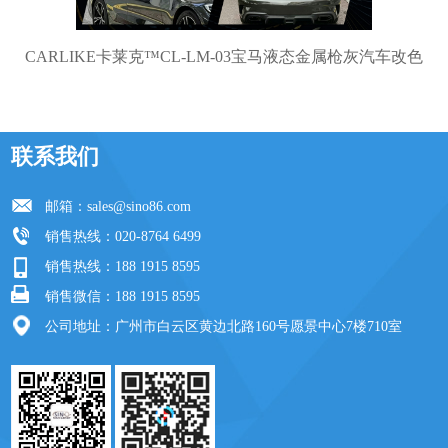
CARLIKE卡莱克™CL-LM-03宝马液态金属枪灰汽车改色
联系我们
邮箱：
sales@sino86.com
销售热线：020-8764 6499
销售热线：188 1915 8595
销售微信：188 1915 8595
公司地址：广州市白云区黄边北路160号愿景中心7楼710室