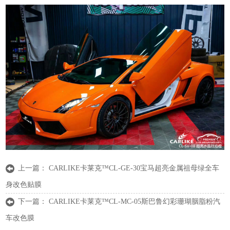
上一篇：
CARLIKE卡莱克™CL-GE-30宝马超亮金属祖母绿全车
身改色贴膜
下一篇：
CARLIKE卡莱克™CL-MC-05斯巴鲁幻彩珊瑚胭脂粉汽
车改色膜