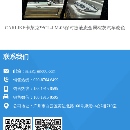
CARLIKE卡莱克™CL-LM-05保时捷液态金属棕灰汽车改色
联系我们
邮箱：
sales@sino86.com
销售热线：020-8764 6499
销售热线：188 1915 8595
销售微信：188 1915 8595
公司地址：广州市白云区黄边北路160号愿景中心7楼710室