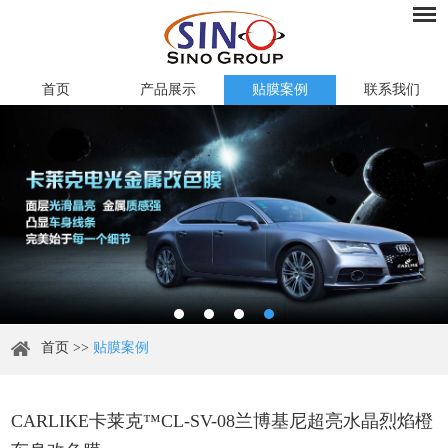
首页
产品展示
贴膜案例
联系我们
首页
>>
贴膜案例
CARLIKE卡莱克™CL-SV-08兰博基尼超亮水晶烈焰橙