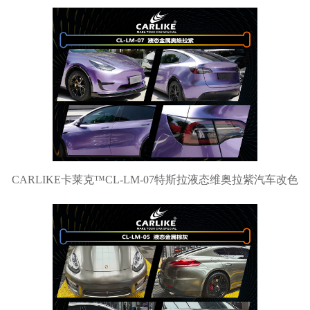
CARLIKE卡莱克™CL-LM-07特斯拉液态维奥拉紫汽车改色