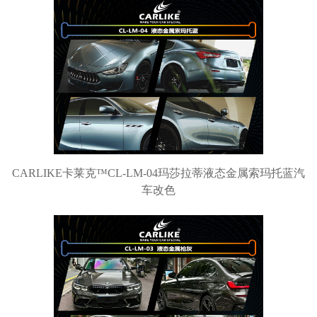
CARLIKE卡莱克™CL-LM-04玛莎拉蒂液态金属索玛托蓝汽
车改色