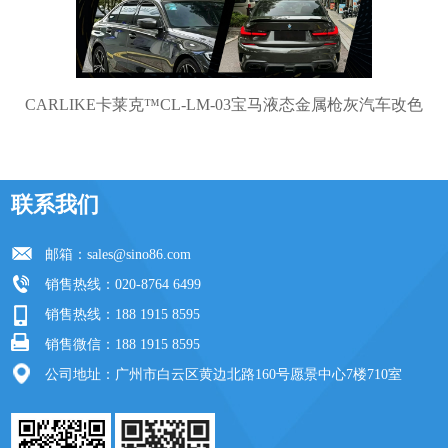
CARLIKE卡莱克™CL-LM-03宝马液态金属枪灰汽车改色
联系我们
邮箱：
sales@sino86.com
销售热线：020-8764 6499
销售热线：188 1915 8595
销售微信：188 1915 8595
公司地址：广州市白云区黄边北路160号愿景中心7楼710室