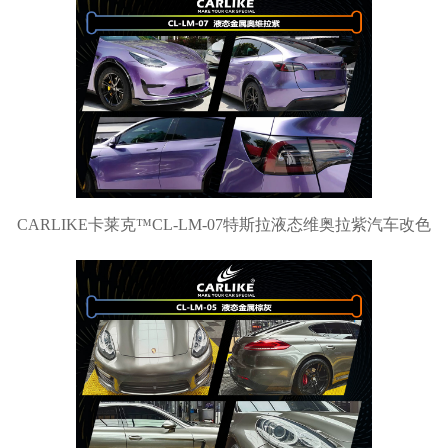
CARLIKE卡莱克™CL-LM-07特斯拉液态维奥拉紫汽车改色