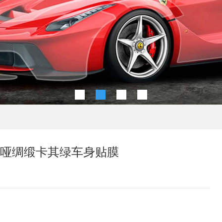
丰田超哑绸缎卡其绿车身贴膜