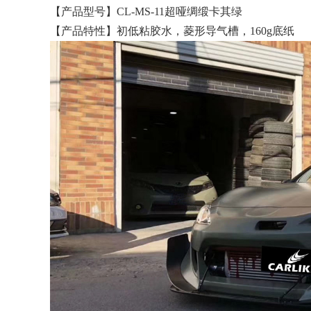
【产品型号】CL-MS-11超哑绸缎卡其绿
【产品特性】初低粘胶水，菱形导气槽，160g底纸