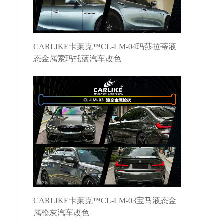
CARLIKE卡莱克™CL-LM-04玛莎拉蒂液
态金属索玛托蓝汽车改色
CARLIKE卡莱克™CL-LM-03宝马液态金
属枪灰汽车改色