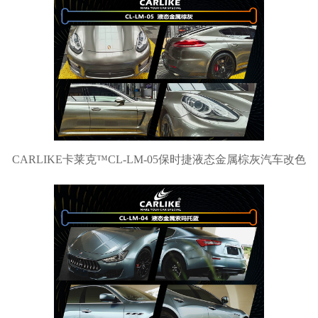
CARLIKE卡莱克™CL-LM-05保时捷液态金属棕灰汽车改色