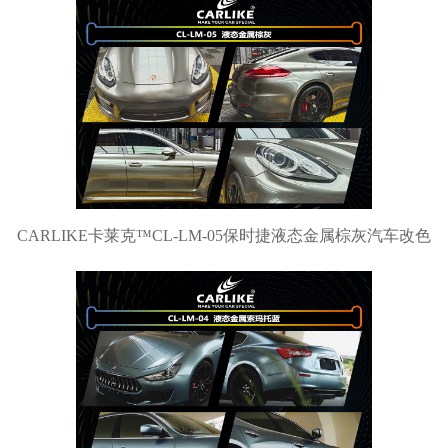
CARLIKE卡莱克™CL-LM-05保时捷液态金属棕灰汽车改色