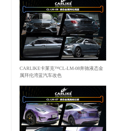
CARLIKE卡莱克™CL-LM-08奔驰液态金
属拜伦湾蓝汽车改色