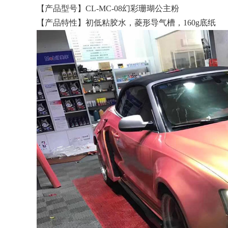
【产品型号】CL-MC-08幻彩珊瑚公主粉
【产品特性】初低粘胶水，菱形导气槽，160g底纸