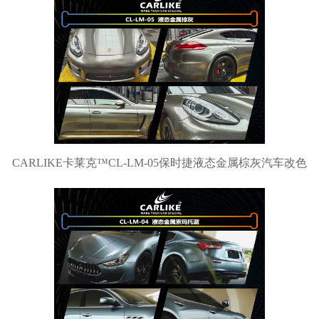
CARLIKE卡莱克™CL-LM-05保时捷液态金属棕灰汽车改色