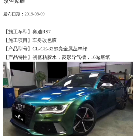
改色贴膜
发布日期：
2019-08-09
【施工车型】奥迪RS7
【施工项目】车身改色膜
【产品型号】CL-GE-32超亮金属丛林绿
【产品特性】初低粘胶水，菱形导气槽，160g底纸