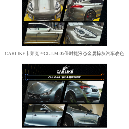
CARLIKE卡莱克™CL-LM-05保时捷液态金属棕灰汽车改色