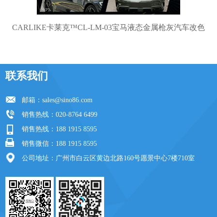
CARLIKE卡莱克™CL-LM-03宝马液态金属枪灰汽车改色
联系我们
邮箱：
sales@sino86.com
销售热线：020-8764 6499
销售热线：188 1915 8595
销售微信：188 1915 8595
公司地址：广州市白云区黄边北路160号愿景中心7楼710室