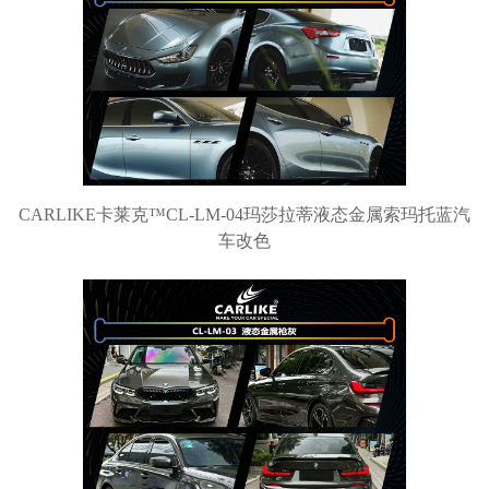
CARLIKE卡莱克™CL-LM-04玛莎拉蒂液态金属索玛托蓝汽
车改色