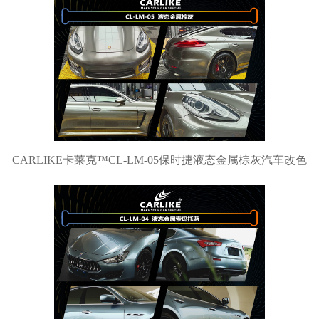
CARLIKE卡莱克™CL-LM-05保时捷液态金属棕灰汽车改色