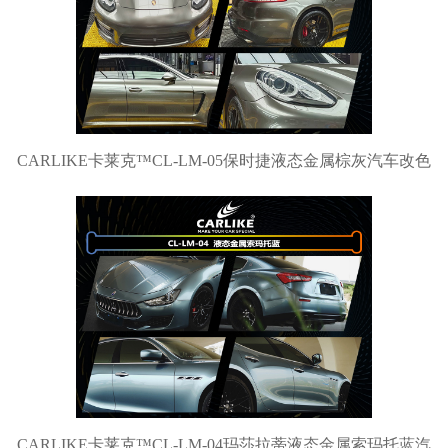
CARLIKE卡莱克™CL-LM-05保时捷液态金属棕灰汽车改色
CARLIKE卡莱克™CL-LM-04玛莎拉蒂液态金属索玛托蓝汽