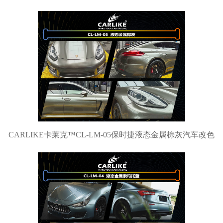
CARLIKE卡莱克™CL-LM-05保时捷液态金属棕灰汽车改色