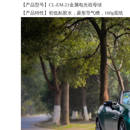
【产品型号】CL-EM-21金属电光祖母绿
【产品特性】初低粘胶水，菱形导气槽，160g底纸