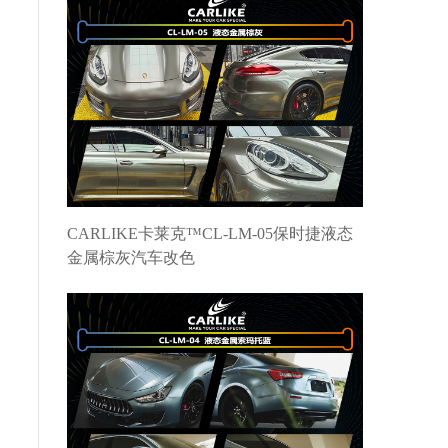
CARLIKE卡莱克™CL-LM-05保时捷液态
金属棕灰汽车改色