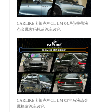
CARLIKE卡莱克™CL-LM-04玛莎拉蒂液
态金属索玛托蓝汽车改色
CARLIKE卡莱克™CL-LM-03宝马液态金
属枪灰汽车改色