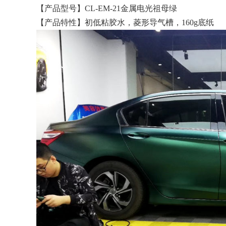
【产品型号】CL-EM-21金属电光祖母绿
【产品特性】初低粘胶水，菱形导气槽，160g底纸