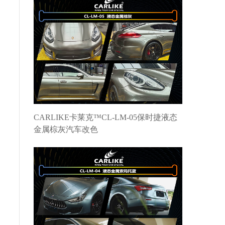
CARLIKE卡莱克™CL-LM-05保时捷液态
金属棕灰汽车改色