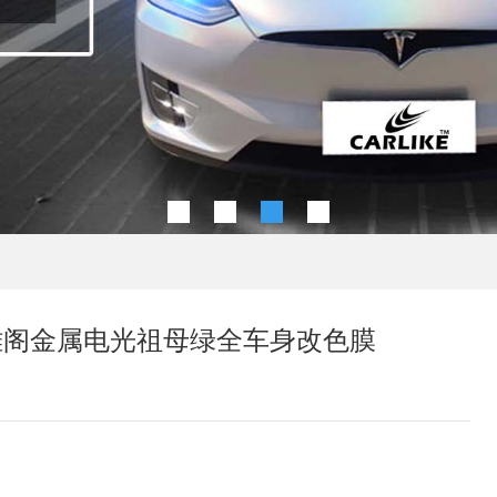
1本田雅阁金属电光祖母绿全车身改色膜