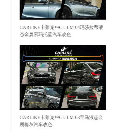
CARLIKE卡莱克™CL-LM-04玛莎拉蒂液
态金属索玛托蓝汽车改色
CARLIKE卡莱克™CL-LM-03宝马液态金
属枪灰汽车改色