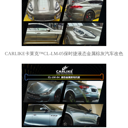
CARLIKE卡莱克™CL-LM-05保时捷液态金属棕灰汽车改色