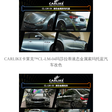
CARLIKE卡莱克™CL-LM-04玛莎拉蒂液态金属索玛托蓝汽
车改色