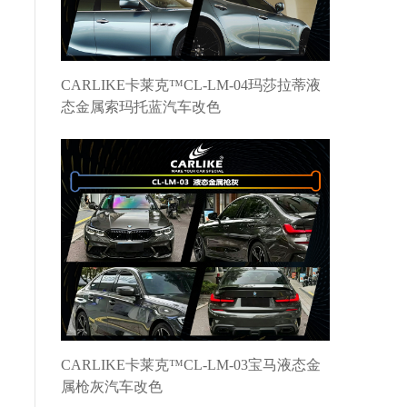
CARLIKE卡莱克™CL-LM-04玛莎拉蒂液
态金属索玛托蓝汽车改色
CARLIKE卡莱克™CL-LM-03宝马液态金
属枪灰汽车改色