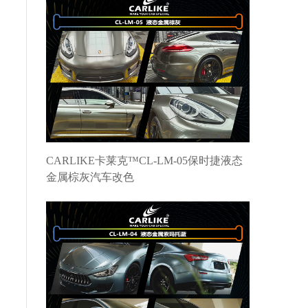
CARLIKE卡莱克™CL-LM-05保时捷液态
金属棕灰汽车改色