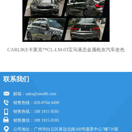
CARLIKE卡莱克™CL-LM-03宝马液态金属枪灰汽车改色
联系我们
邮箱：
sales@sino86.com
销售热线：020-8764 6499
销售热线：188 1915 8595
销售微信：188 1915 8595
公司地址：广州市白云区黄边北路160号愿景中心7楼710室