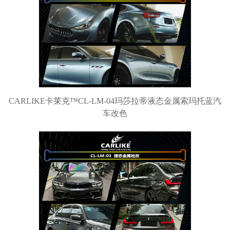
CARLIKE卡莱克™CL-LM-04玛莎拉蒂液态金属索玛托蓝汽
车改色