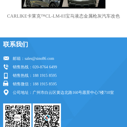
CARLIKE卡莱克™CL-LM-03宝马液态金属枪灰汽车改色
联系我们
邮箱：
sales@sino86.com
销售热线：020-8764 6499
销售热线：188 1915 8595
销售微信：188 1915 8595
公司地址：广州市白云区黄边北路160号愿景中心7楼710室