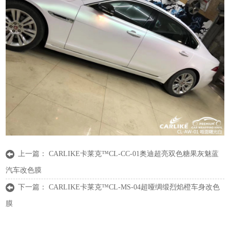
上一篇：
CARLIKE卡莱克™CL-CC-01奥迪超亮双色糖果灰魅蓝
汽车改色膜
下一篇：
CARLIKE卡莱克™CL-MS-04超哑绸缎烈焰橙车身改色
膜